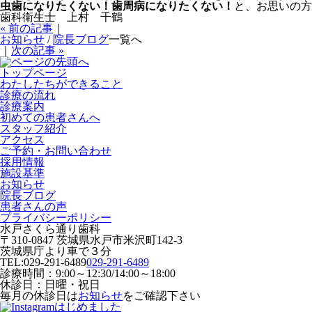
虫歯になりたくない！歯周病になりたくない！
と、お思いの方
歯科衛生士 上村 千鶴
« 前の記事
｜
お知らせ
/
院長ブログ
一覧へ
｜
次の記事 »
トップページ
わたしたちができること
診療の流れ
診療案内
初めての患者さんへ
スタッフ紹介
アクセス
ご予約・お問い合わせ
採用情報
施設基準
お知らせ
院長ブログ
患者さんの声
プライバシーポリシー
水戸さくら通り歯科
〒310-0847 茨城県水戸市米沢町142-3
茨城県庁より車で３分
TEL:
029-291-6489
029-291-6489
診療時間：9:00～12:30/14:00～18:00
休診日：日曜・祝日
毎月の休診日は
お知らせ
をご確認下さい