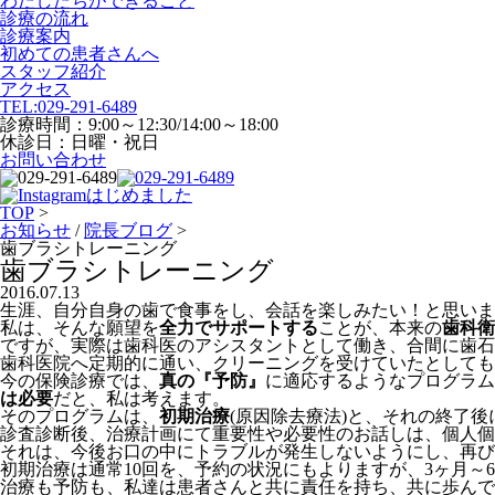
わたしたちができること
診療の流れ
診療案内
初めての患者さんへ
スタッフ紹介
アクセス
TEL:
029-291-6489
診療時間：9:00～12:30/14:00～18:00
休診日：日曜・祝日
お問い合わせ
TOP
>
お知らせ
/
院長ブログ
>
歯ブラシトレーニング
歯ブラシトレーニング
2016.07.13
生涯、自分自身の歯で食事をし、会話を楽しみたい！と思いま
私は、そんな願望を
全力でサポートする
ことが、本来の
歯科衛
ですが、実際は歯科医のアシスタントとして働き、合間に歯石
歯科医院へ定期的に通い、クリーニングを受けていたとしても
今の保険診療では、
真の『予防』
に適応するようなプログラム
は必要
だと、私は考えます。
そのプログラムは、
初期治療
(原因除去療法)と、それの終了後
診査診断後、治療計画にて重要性や必要性のお話しは、個人個
それは、今後お口の中にトラブルが発生しないようにし、再び
初期治療は通常10回を、予約の状況にもよりますが、3ヶ月～
治療も予防も、私達は患者さんと共に責任を持ち、共に歩んで