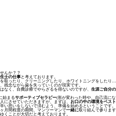
せんか？？
生士の仕事
と考えております。
を取ったり、クリーニングしたり、ホワイトニングをしたり…
、残念ながら歯を失っていくのが現実です。
はなく、自費診療でやらざるを得ないのですが、
生涯ご自分の
に始まる
サポーティブセラピー
(形が変わった時や、自己流にな
人にさせていただきますが、まずは、
お口の中の環境をベスト
辛い思いをしないで済むよう、準備を始めるということです。
6ヶ月間程度の期間、マンツーマンで
一緒に
取り組んで参ります
ゆくことが大切だと考えております。