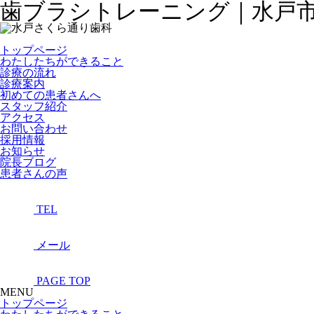
歯ブラシトレーニング｜水戸
トップページ
わたしたちができること
診療の流れ
診療案内
初めての患者さんへ
スタッフ紹介
アクセス
お問い合わせ
採用情報
お知らせ
院長ブログ
患者さんの声
TEL
メール
PAGE TOP
MENU
トップページ