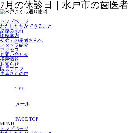
7月の休診日｜水戸市の歯医者
トップページ
わたしたちができること
診療の流れ
診療案内
初めての患者さんへ
スタッフ紹介
アクセス
お問い合わせ
採用情報
お知らせ
院長ブログ
患者さんの声
TEL
メール
PAGE TOP
MENU
トップページ