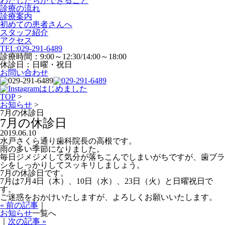
わたしたちができること
診療の流れ
診療案内
初めての患者さんへ
スタッフ紹介
アクセス
TEL:
029-291-6489
診療時間：9:00～12:30/14:00～18:00
休診日：日曜・祝日
お問い合わせ
TOP
>
お知らせ
>
7月の休診日
7月の休診日
2019.06.10
水戸さくら通り歯科院長の高根です。
雨の多い季節になりました。
毎日ジメジメして気分が落ちこんでしまいがちですが、歯ブラ
シをしっかりしてスッキリしましょう。
7月の休診日です。
7月は7月4日（木）、10日（水）、23日（火）と日曜祝日で
す。
ご迷惑をおかけいたしますが、よろしくお願いいたします。
« 前の記事
｜
お知らせ
一覧へ
｜
次の記事 »