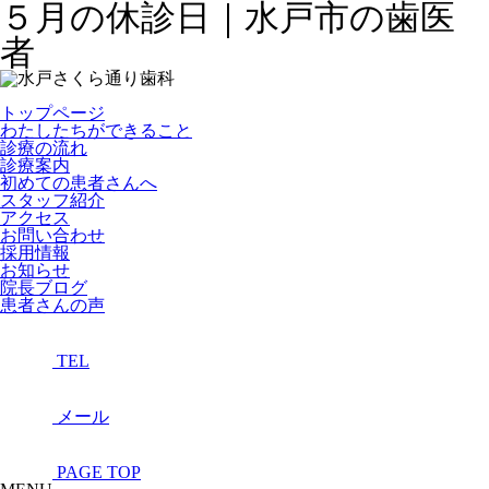
５月の休診日｜水戸市の歯医
者
トップページ
わたしたちができること
診療の流れ
診療案内
初めての患者さんへ
スタッフ紹介
アクセス
お問い合わせ
採用情報
お知らせ
院長ブログ
患者さんの声
TEL
メール
PAGE TOP