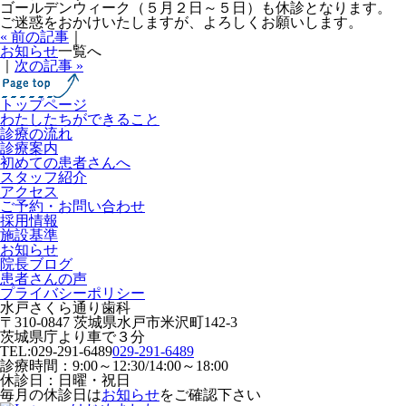
ゴールデンウィーク（５月２日～５日）も休診となります。
ご迷惑をおかけいたしますが、よろしくお願いします。
« 前の記事
｜
お知らせ
一覧へ
｜
次の記事 »
トップページ
わたしたちができること
診療の流れ
診療案内
初めての患者さんへ
スタッフ紹介
アクセス
ご予約・お問い合わせ
採用情報
施設基準
お知らせ
院長ブログ
患者さんの声
プライバシーポリシー
水戸さくら通り歯科
〒310-0847 茨城県水戸市米沢町142-3
茨城県庁より車で３分
TEL:
029-291-6489
029-291-6489
診療時間：9:00～12:30/14:00～18:00
休診日：日曜・祝日
毎月の休診日は
お知らせ
をご確認下さい