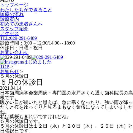
MENU
トップページ
わたしたちができること
診療の流れ
診療案内
初めての患者さんへ
スタッフ紹介
アクセス
TEL:
029-291-6489
診療時間：9:00～12:30/14:00～18:00
休診日：日曜・祝日
お問い合わせ
TOP
>
お知らせ
>
５月の休診日
５月の休診日
2021.04.14
日本歯周病学会歯周病・専門医の水戸さくら通り歯科院長の高
根です。
暖かい日が続いたと思えば、急に寒くなったり、強い雨が降っ
たりと桜をゆっくりと見るまもなく葉桜になってしまいました
ね。
私は葉桜もきれいですけれどね。
５月の休診日です。
５月の休診日は１２日（水）と２０日（木）、２６日（水）と
日曜祝日です。