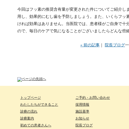
今回はフッ素の推奨含有量が変更された件についてご紹介し
用し、効果的にむし歯を予防しましょう。また、いくらフッ
ければ効果はありません。当医院では、患者様がご自身で十
ので、毎日のケアで気になることがございましたらどんな些
« 前の記事
｜
院長ブログ
一
トップページ
ご予約・お問い合わせ
わたしたちができること
採用情報
診療の流れ
施設基準
診療案内
お知らせ
初めての患者さんへ
院長ブログ