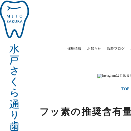
フ
ッ
素
の
推
奨
含
有
量
が
変
更
さ
採用情報
お知らせ
院長ブログ
れ
た
件
｜
水
戸
市
の
歯
医
者
TOP
フッ素の推奨含有