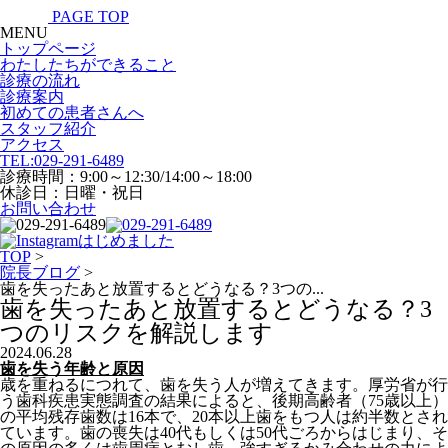
PAGE TOP
MENU
トップページ
わたしたちができること
診療の流れ
診療案内
初めての患者さんへ
スタッフ紹介
アクセス
TEL:
029-291-6489
診療時間：9:00～12:30/14:00～18:00
休診日：日曜・祝日
お問い合わせ
TOP
>
院長ブログ
>
歯を失ったあと放置するとどうなる？3つの...
歯を失ったあと放置するとどうなる？3
つのリスクを解説します
2024.06.28
歯を失う年齢と原因
歳を重ねるにつれて、歯を失う人が増えてきます。厚労省が行
う歯科疾患実態調査の結果によると、後期高齢者（75歳以上）
の平均残存歯数は16本で、20本以上歯をもつ人は約半数とされ
ています。歯の喪失は40代もしくは50代ごろからはじまり、そ