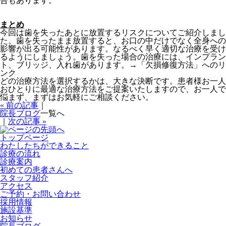
告もあります。
まとめ
今回は歯を失ったあとに放置するリスクについてご紹介しまし
た。歯を失ったまま放置すると、お口の中だけでなく全身への
影響が出る可能性があります。なるべく早く適切な治療を受け
るようにしましょう。歯を失った場合の治療には、インプラン
ト、ブリッジ、入れ歯があります。→「欠損修復方法」へのリ
ンク
どの治療方法を選択するかは、大きな決断です。患者様お一人
おひとりに最適な治療方法をご提案いたしますので、お一人で
悩まず、まずはお気軽にご相談ください。
« 前の記事
｜
院長ブログ
一覧へ
｜
次の記事 »
トップページ
わたしたちができること
診療の流れ
診療案内
初めての患者さんへ
スタッフ紹介
アクセス
ご予約・お問い合わせ
採用情報
施設基準
お知らせ