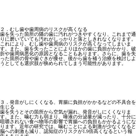
２．むし歯や歯周病のリスクが高くなる
歯を失った箇所の隣の歯に汚れがつきやすくなり、これまで通
りに磨いていても汚れがしっかりと落としきれなくなります。
これにより、むし歯や歯周病のリスクが高くなってしまいま
す。また、歯を失ったことによりほかの歯に負担がかかり、破
折や歯周病悪化の原因となることもあります。さらに、歯を失
った箇所の骨や歯ぐきが痩せ、後から歯を補う治療を検討しよ
うとしても選択肢が狭められてしまう可能性があります。
３．発音がしにくくなる、胃腸に負担がかかるなどの不具合を
生じる
歯を失うとその箇所から空気が漏れ、発音がしにくくなりま
す。また、噛む力も弱まり、唾液の分泌量が減ったり、十分に
咀嚼されない食べ物等の影響で胃腸への負担もかかるようにな
ります。近年の研究では、噛むことによる刺激が少なくなると
脳への刺激も減り、認知症のリスクが1.9倍高くなるという報