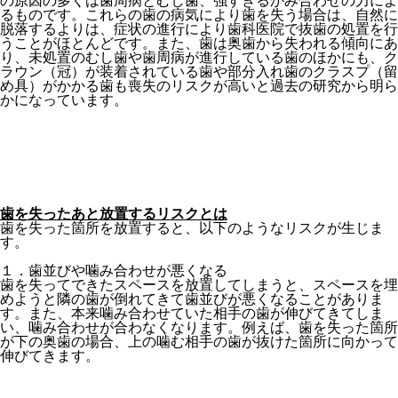
の原因の多くは歯周病とむし歯、強すぎるかみ合わせの力によ
るものです。これらの歯の病気により歯を失う場合は、自然に
脱落するよりは、症状の進行により歯科医院で抜歯の処置を行
うことがほとんどです。また、歯は奥歯から失われる傾向にあ
り、未処置のむし歯や歯周病が進行している歯のほかにも、ク
ラウン（冠）が装着されている歯や部分入れ歯のクラスプ（留
め具）がかかる歯も喪失のリスクが高いと過去の研究から明ら
かになっています。
歯を失ったあと放置するリスクとは
歯を失った箇所を放置すると、以下のようなリスクが生じま
す。
１．歯並びや噛み合わせが悪くなる
歯を失ってできたスペースを放置してしまうと、スペースを埋
めようと隣の歯が倒れてきて歯並びが悪くなることがありま
す。また、本来噛み合わせていた相手の歯が伸びてきてしま
い、噛み合わせが合わなくなります。例えば、歯を失った箇所
が下の奥歯の場合、上の噛む相手の歯が抜けた箇所に向かって
伸びてきます。