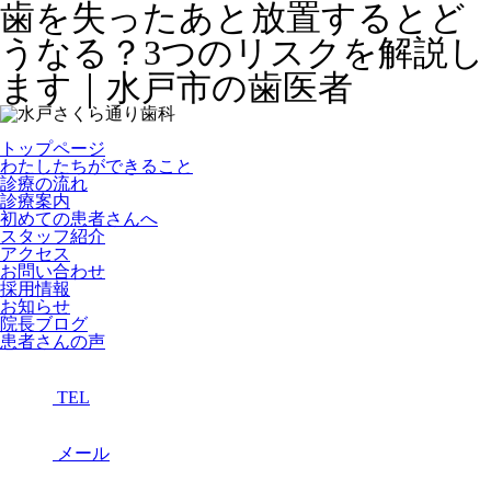
歯を失ったあと放置するとど
うなる？3つのリスクを解説し
ます｜水戸市の歯医者
トップページ
わたしたちができること
診療の流れ
診療案内
初めての患者さんへ
スタッフ紹介
アクセス
お問い合わせ
採用情報
お知らせ
院長ブログ
患者さんの声
TEL
メール