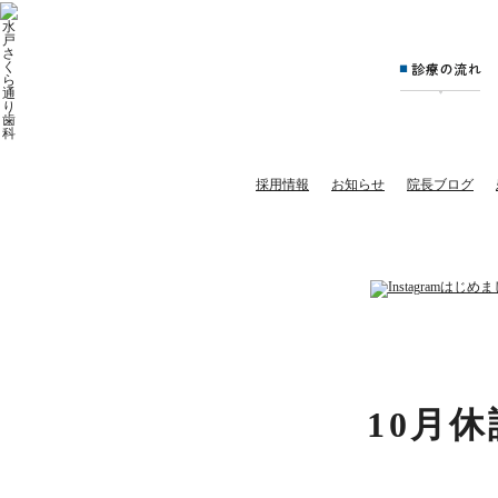
10
月
休
診
日
｜
水
戸
市
の
歯
医
者
採用情報
お知らせ
院長ブログ
10月