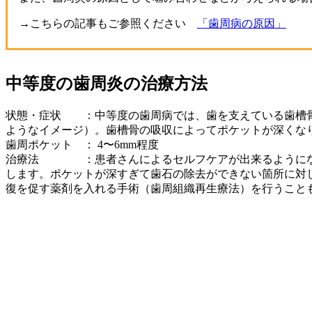
→こちらの記事もご参照ください
「歯周病の原因」
中等度の歯周炎の治療方法
状態・症状 ：中等度の歯周病では、歯を支えている歯槽骨
ようなイメージ）。歯槽骨の吸収によってポケットが深くなり
歯周ポケット ： 4〜6mm程度
治療法 ：患者さんによるセルフケアが出来るようになっ
します。ポケットが深すぎて歯石の除去ができない箇所に対
復を促す薬剤を入れる手術（歯周組織再生療法）を行うこと