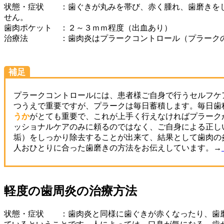
状態・症状 ：歯ぐきが丸みを帯び、赤く腫れ、歯磨きをし
せん。
歯肉ポケット ：２～３ｍｍ程度（出血あり）
治療法 ：歯肉炎はプラークコントロール（プラークの
補足
プラークコントロールには、患者様ご自身で行うセルフケ
つうえで重要ですが、プラークは毎日蓄積します。毎日歯
うか
がとても重要で、これが上手く行えなければプラーク
ッショナルケアのみに頼るのではなく、ご自身による正し
垢）をしっかり除去することが出来て、結果として歯肉の
人おひとりに合った歯磨きの方法をお伝えしています。→
軽度の歯周炎の治療方法
状態・症状 ：歯肉炎と同様に歯ぐきが赤くなったり、歯磨